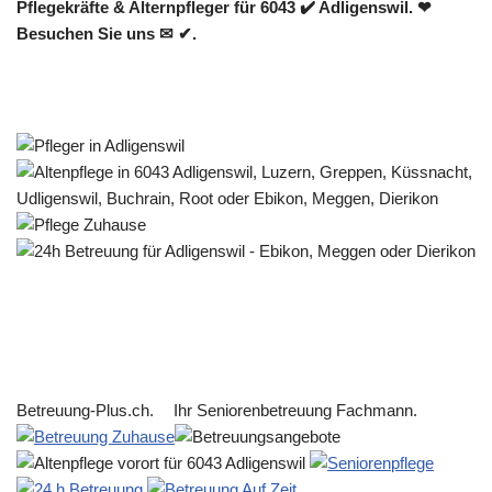
Pflegekräfte & Alternpfleger für 6043 ✔️ Adligenswil. ❤
Besuchen Sie uns ✉ ✔.
Betreuung-Plus.ch.
Ihr Seniorenbetreuung Fachmann.