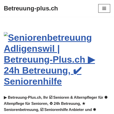
Betreuung-plus.ch
Zum
Inhalt
springen
▶︎ Betreuung-Plus.ch, Ihr ☑️ Senioren & Alternpfleger für ✺
Altenpflege für Senioren, ♻ 24h Betreuung, ★
Seniorenbetreuung, ☑️ Seniorenhilfe Anbieter und ✹