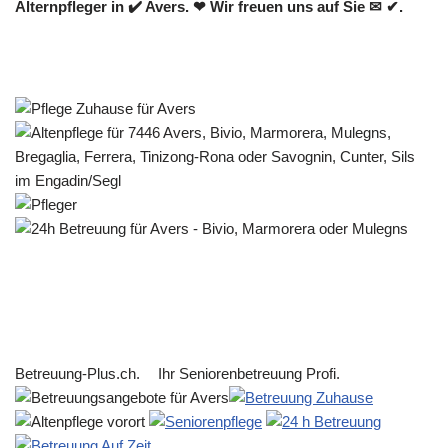
Alternpfleger in ✔️ Avers. ❤ Wir freuen uns auf Sie ✉ ✔.
Betreuung-Plus.ch.
Ihr Seniorenbetreuung Profi.