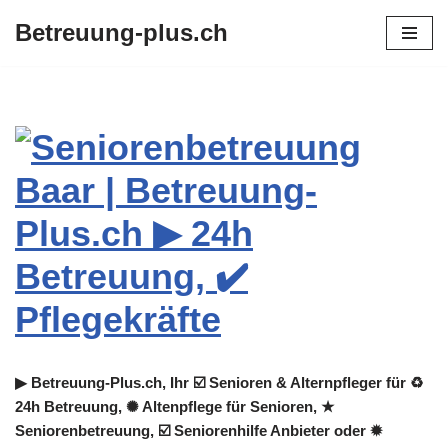
Betreuung-plus.ch
Zum
Inhalt
springen
▶︎ Betreuung-Plus.ch, Ihr ☑️ Senioren & Alternpfleger für ♻
24h Betreuung, ✺ Altenpflege für Senioren, ★
Seniorenbetreuung, ☑️ Seniorenhilfe Anbieter oder ✹