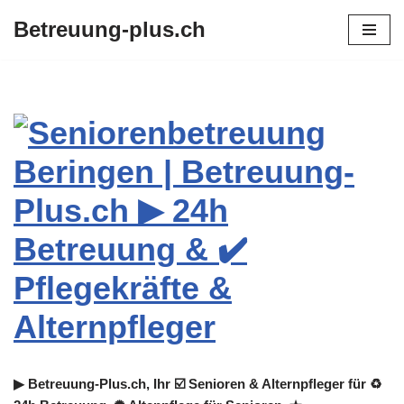
Betreuung-plus.ch
Zum
Inhalt
springen
▶︎ Betreuung-Plus.ch, Ihr ☑️ Senioren & Alternpfleger für ♻