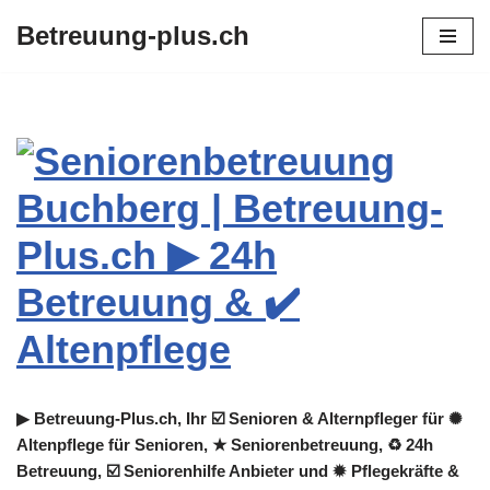
Betreuung-plus.ch
Zum
Inhalt
springen
▶︎ Betreuung-Plus.ch, Ihr ☑️ Senioren & Alternpfleger für ✺
Altenpflege für Senioren, ★ Seniorenbetreuung, ♻ 24h
Betreuung, ☑️ Seniorenhilfe Anbieter und ✹ Pflegekräfte &