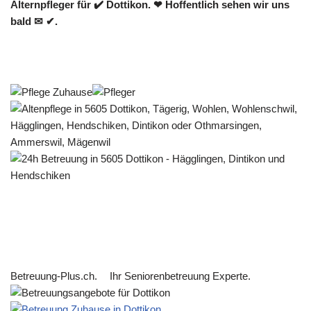
Alternpfleger für ✔️ Dottikon. ❤ Hoffentlich sehen wir uns
bald ✉ ✔.
Betreuung-Plus.ch.
Ihr Seniorenbetreuung Experte.