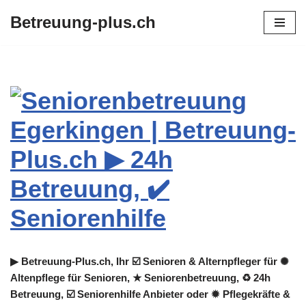
Betreuung-plus.ch
Zum
Inhalt
springen
▶︎ Betreuung-Plus.ch, Ihr ☑️ Senioren & Alternpfleger für ✺
Altenpflege für Senioren, ★ Seniorenbetreuung, ♻ 24h
Betreuung, ☑️ Seniorenhilfe Anbieter oder ✹ Pflegekräfte &