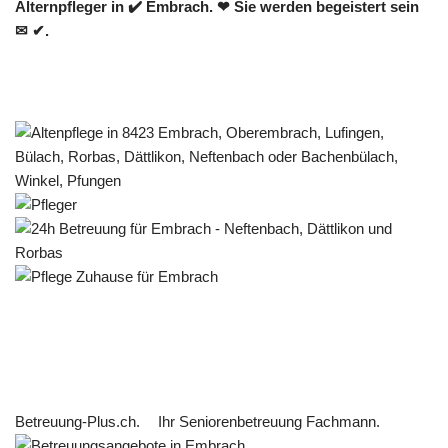
Alternpfleger in ✔️ Embrach. ❤ Sie werden begeistert sein
✉ ✔.
Betreuung-Plus.ch.
Ihr Seniorenbetreuung Fachmann.