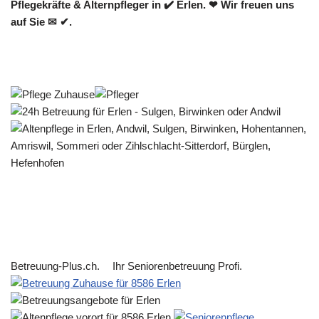
Pflegekräfte & Alternpfleger in ✔️ Erlen. ❤ Wir freuen uns
auf Sie ✉ ✔.
Betreuung-Plus.ch.
Ihr Seniorenbetreuung Profi.