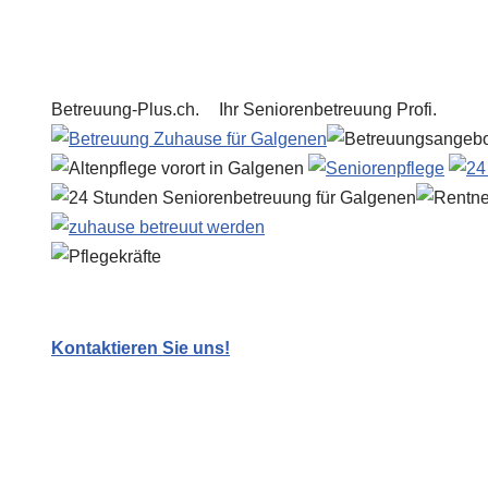
Betreuung-Plus.ch.
Ihr Seniorenbetreuung Profi.
Kontaktieren Sie uns!