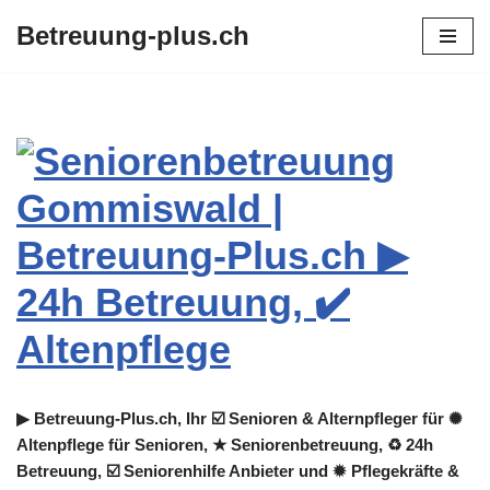
Betreuung-plus.ch
Zum
Inhalt
springen
▶︎ Betreuung-Plus.ch, Ihr ☑️ Senioren & Alternpfleger für ✺
Altenpflege für Senioren, ★ Seniorenbetreuung, ♻ 24h
Betreuung, ☑️ Seniorenhilfe Anbieter und ✹ Pflegekräfte &