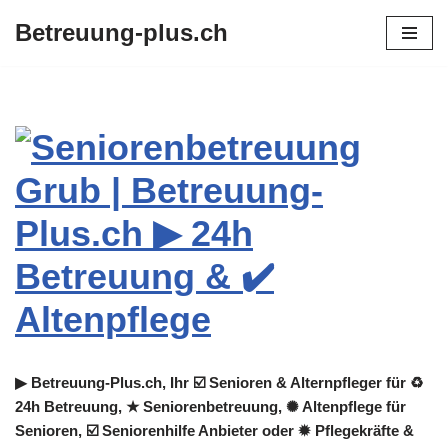
Betreuung-plus.ch
Zum
Inhalt
springen
▶︎ Betreuung-Plus.ch, Ihr ☑️ Senioren & Alternpfleger für ♻
24h Betreuung, ★ Seniorenbetreuung, ✺ Altenpflege für
Senioren, ☑️ Seniorenhilfe Anbieter oder ✹ Pflegekräfte &