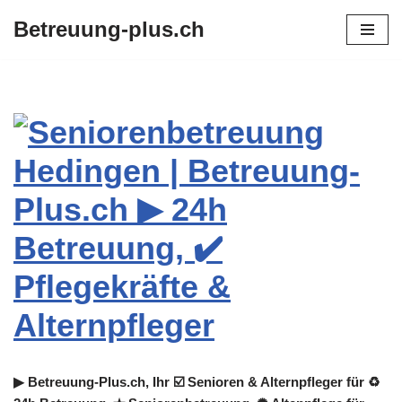
Betreuung-plus.ch
Zum
Inhalt
springen
▶︎ Betreuung-Plus.ch, Ihr ☑️ Senioren & Alternpfleger für ♻