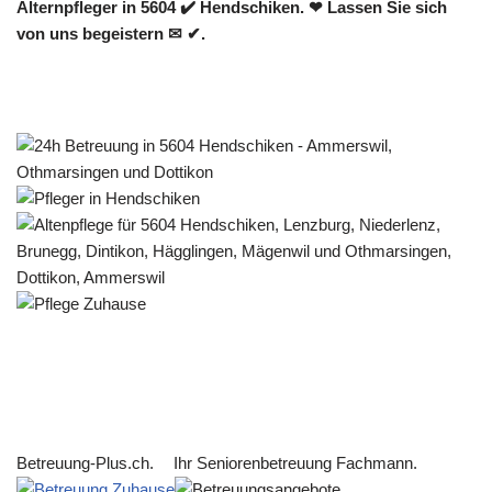
Alternpfleger in 5604 ✔️ Hendschiken. ❤ Lassen Sie sich
von uns begeistern ✉ ✔.
Betreuung-Plus.ch.
Ihr Seniorenbetreuung Fachmann.