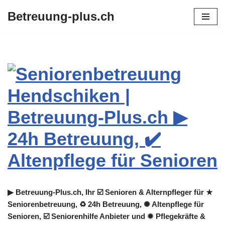
Betreuung-plus.ch
Zum
Inhalt
springen
▶︎ Betreuung-Plus.ch, Ihr ☑️ Senioren & Alternpfleger für ★
Seniorenbetreuung, ♻ 24h Betreuung, ✺ Altenpflege für
Senioren, ☑️ Seniorenhilfe Anbieter und ✹ Pflegekräfte &