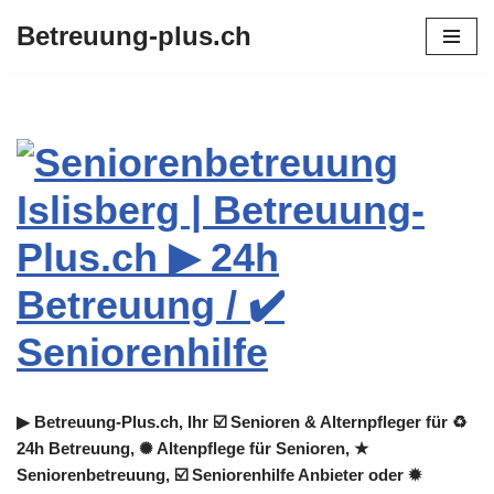
Betreuung-plus.ch
Zum
Inhalt
springen
▶︎ Betreuung-Plus.ch, Ihr ☑️ Senioren & Alternpfleger für ♻
24h Betreuung, ✺ Altenpflege für Senioren, ★
Seniorenbetreuung, ☑️ Seniorenhilfe Anbieter oder ✹