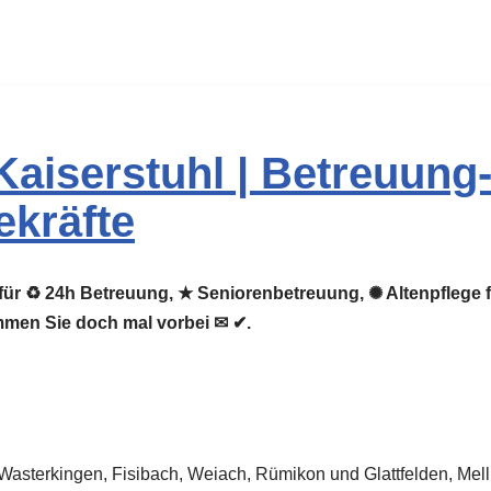
r für ♻ 24h Betreuung, ★ Seniorenbetreuung, ✺ Altenpflege f
ommen Sie doch mal vorbei ✉ ✔.