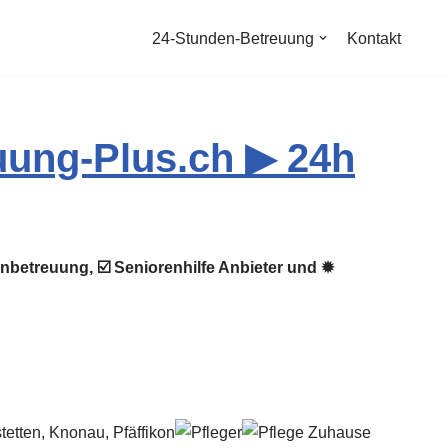
24-Stunden-Betreuung
Kontakt
enbetreuung, ☑️ Seniorenhilfe Anbieter und ✹