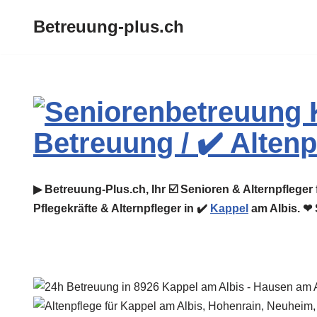
Betreuung-plus.ch
Zum
Inhalt
springen
▶︎ Betreuung-Plus.ch, Ihr ☑️ Senioren & Alternpflege
Pflegekräfte & Alternpfleger in ✔️
Kappel
am Albis. ❤ 