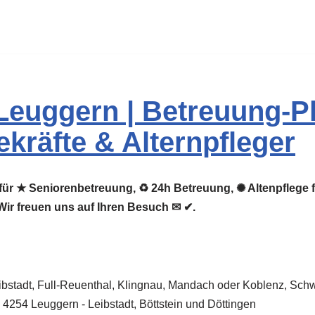
r für ★ Seniorenbetreuung, ♻ 24h Betreuung, ✺ Altenpflege f
 Wir freuen uns auf Ihren Besuch ✉ ✔.