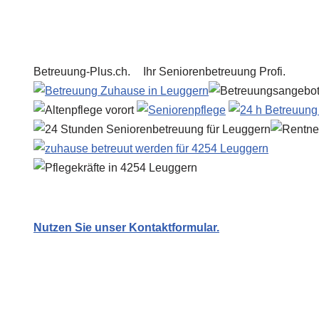
Betreuung-Plus.ch.
Ihr Seniorenbetreuung Profi.
Nutzen Sie unser Kontaktformular.