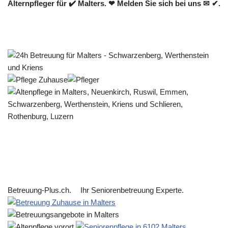
Alternpfleger für ✔️ Malters. ❤ Melden Sie sich bei uns ✉ ✔.
Betreuung-Plus.ch.
Ihr Seniorenbetreuung Experte.