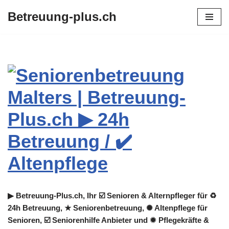
Betreuung-plus.ch
Zum
Inhalt
springen
▶︎ Betreuung-Plus.ch, Ihr ☑️ Senioren & Alternpfleger für ♻
24h Betreuung, ★ Seniorenbetreuung, ✺ Altenpflege für
Senioren, ☑️ Seniorenhilfe Anbieter und ✹ Pflegekräfte &