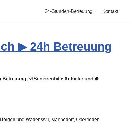
24-Stunden-Betreuung
Kontakt
h Betreuung, ☑️ Seniorenhilfe Anbieter und ✹