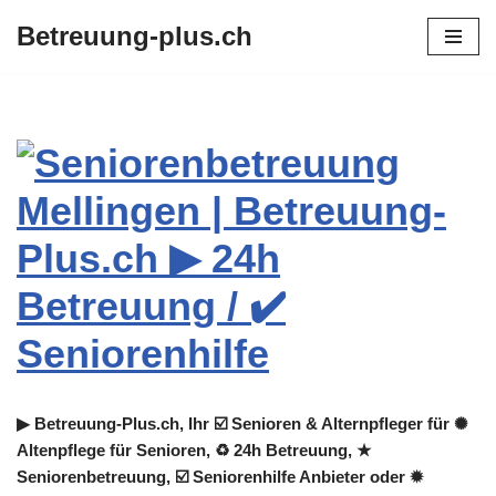
Betreuung-plus.ch
Zum
Inhalt
springen
▶︎ Betreuung-Plus.ch, Ihr ☑️ Senioren & Alternpfleger für ✺
Altenpflege für Senioren, ♻ 24h Betreuung, ★
Seniorenbetreuung, ☑️ Seniorenhilfe Anbieter oder ✹