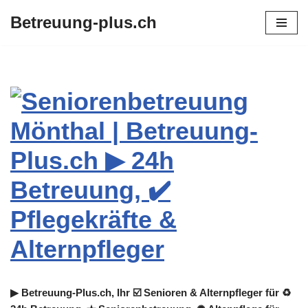
Betreuung-plus.ch
Zum
Inhalt
springen
▶︎ Betreuung-Plus.ch, Ihr ☑️ Senioren & Alternpfleger für ♻