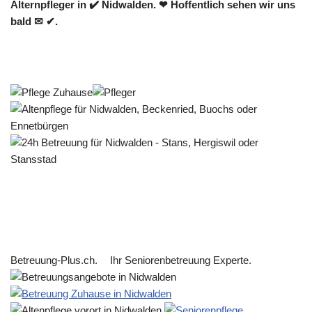
Alternpfleger in ✔️ Nidwalden. ❤ Hoffentlich sehen wir uns
bald ✉ ✔.
Betreuung-Plus.ch.
Ihr Seniorenbetreuung Experte.