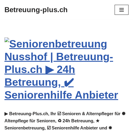
Betreuung-plus.ch
Zum
Inhalt
springen
▶︎ Betreuung-Plus.ch, Ihr ☑️ Senioren & Alternpfleger für ✺
Altenpflege für Senioren, ♻ 24h Betreuung, ★
Seniorenbetreuung, ☑️ Seniorenhilfe Anbieter und ✹