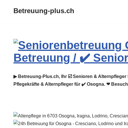
Betreuung-plus.ch
Zum
Inhalt
springen
▶︎ Betreuung-Plus.ch, Ihr ☑️ Senioren & Alternpflege
Pflegekräfte & Alternpfleger für ✔️ Osogna. ❤ Besuc