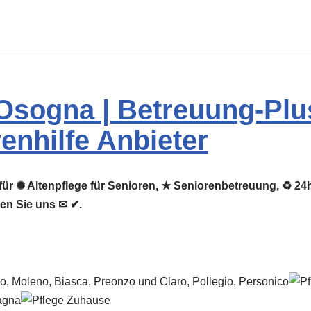
r für ✺ Altenpflege für Senioren, ★ Seniorenbetreuung, ♻ 24
hen Sie uns ✉ ✔.