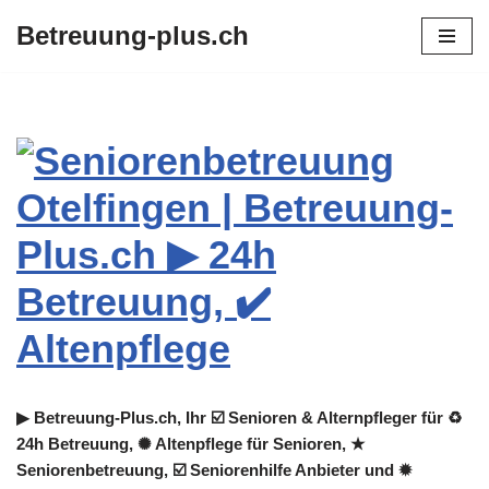
Betreuung-plus.ch
Zum
Inhalt
springen
▶︎ Betreuung-Plus.ch, Ihr ☑️ Senioren & Alternpfleger für ♻
24h Betreuung, ✺ Altenpflege für Senioren, ★
Seniorenbetreuung, ☑️ Seniorenhilfe Anbieter und ✹