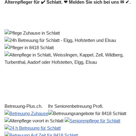
Alternpfleger für ✔️ Schlatt. ❤ Melden Sie sich bei uns ✉ ✔.
Betreuung-Plus.ch.
Ihr Seniorenbetreuung Profi.