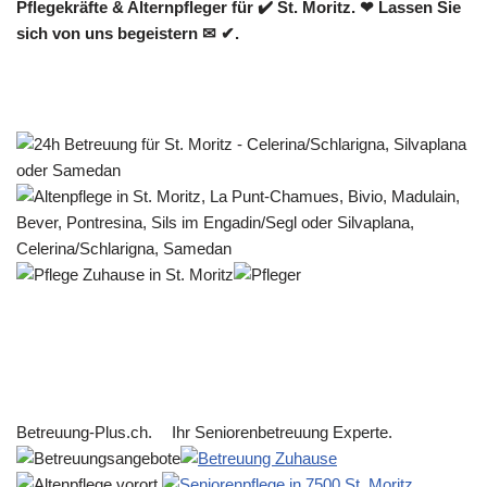
Pflegekräfte & Alternpfleger für ✔️ St. Moritz. ❤ Lassen Sie
sich von uns begeistern ✉ ✔.
Betreuung-Plus.ch.
Ihr Seniorenbetreuung Experte.