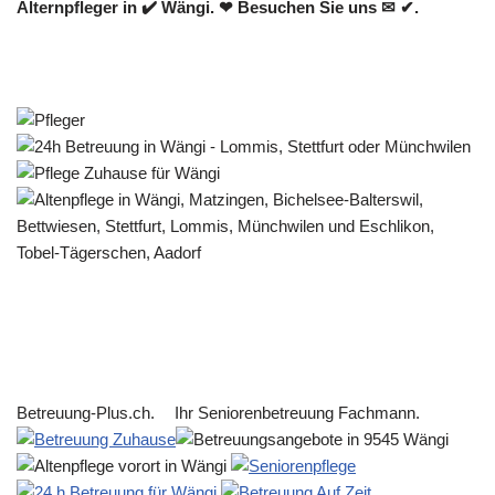
Alternpfleger in ✔️ Wängi. ❤ Besuchen Sie uns ✉ ✔.
Betreuung-Plus.ch.
Ihr Seniorenbetreuung Fachmann.