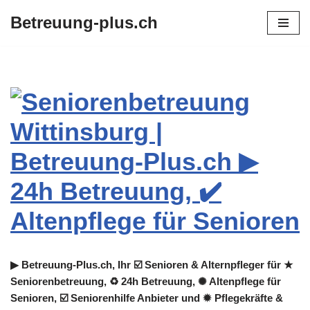
Betreuung-plus.ch
Zum
Inhalt
springen
▶︎ Betreuung-Plus.ch, Ihr ☑️ Senioren & Alternpfleger für ★
Seniorenbetreuung, ♻ 24h Betreuung, ✺ Altenpflege für
Senioren, ☑️ Seniorenhilfe Anbieter und ✹ Pflegekräfte &