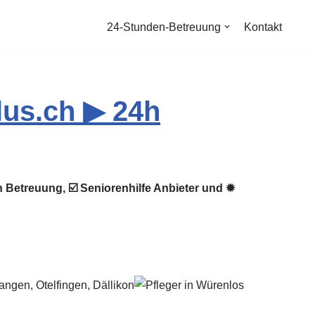
24-Stunden-Betreuung
Kontakt
h Betreuung, ☑️ Seniorenhilfe Anbieter und ✹