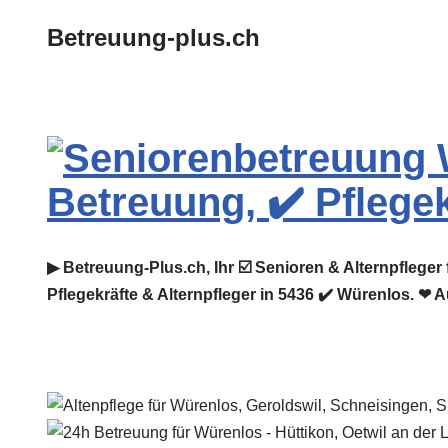
Betreuung-plus.ch
Zum
Inhalt
springen
▶︎ Betreuung-Plus.ch, Ihr ☑️ Senioren & Alternpflege
Pflegekräfte & Alternpfleger in 5436 ✔️ Würenlos. ❤ 