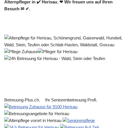
Alternpfleger in ✔️ Herisau. ❤ Wir freuen uns auf Ihren
Besuch ✉ ✔.
Betreuung-Plus.ch.
Ihr Seniorenbetreuung Profi.