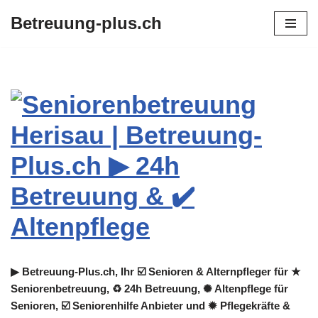
Betreuung-plus.ch
Zum
Inhalt
springen
▶︎ Betreuung-Plus.ch, Ihr ☑️ Senioren & Alternpfleger für ★
Seniorenbetreuung, ♻ 24h Betreuung, ✺ Altenpflege für
Senioren, ☑️ Seniorenhilfe Anbieter und ✹ Pflegekräfte &